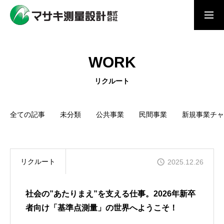
求人採用情報
実績紹介ブログ
WORK
MESSAGE
リクルート
メッセージ
SERVICE
全ての記事
未分類
公共事業
民間事業
新規事業チャ
事業内容
WORK
リクルート
2025.12.26
私たちの仕事
PERSON
社会の”あたりまえ”を支える仕事。2026年新卒
者向け「基準点測量」の世界へようこそ！
私たちの仲間