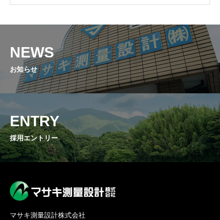
CROSS TALK
私たちの声
NEWS
COMPANY
会社概要
お知らせ
ENTRY
エントリーフォーム
ENTRY
NEWS
採用エントリー
お知らせ
マサキ測量設計株式会社