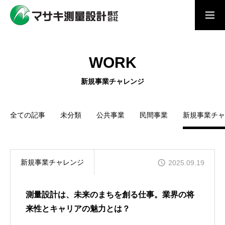
求人採用情報
実績紹介ブログ
WORK
MESSAGE
新規事業チャレンジ
メッセージ
SERVICE
全ての記事
未分類
公共事業
民間事業
新規事業チャ
事業内容
WORK
新規事業チャレンジ
2025.09.19
私たちの仕事
PERSON
測量設計は、未来のまちを創る仕事。業界の将
来性とキャリアの魅力とは？
私たちの仲間