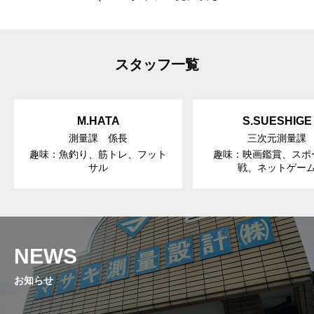
スタッフ一覧
M.HATA
S.SUESHIGE
測量課 係長
三次元測量課
趣味：魚釣り、筋トレ、フット
趣味：映画鑑賞、スポ
サル
戦、ネットゲー
NEWS
お知らせ