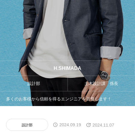
CROSS TALK
私たちの声
COMPANY
会社概要
ENTRY
エントリーフォーム
H.SHIMADA
NEWS
設計部
土木設計課 係長
お知らせ
多くのお客様から信頼を得るエンジニアを目指します！
2024.09.19
2024.11.07
設計部