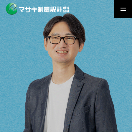
求人採用情報
実績紹介ブログ
MESSAGE
メッセージ
SERVICE
事業内容
WORK
私たちの仕事
PERSON
私たちの仲間